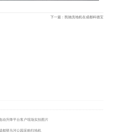
下一篇：
凯驰洗地机在成都科德宝
电动升降平台客户现场实拍图片
成都驿马河公园采购扫地机