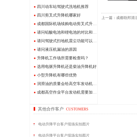
四川动车站驾驶式洗地机推荐
四川剪叉式升降机哪家好
上一篇：
成都劲邦清
成都国际机场续购电动剪叉式升降机
请问铅酸电池和锂电池的对比和该如何选择
请问驾驶式扫地机震尘功能可以关闭吗？
请问液压机漏油的原因
升降机工作场所需要检查吗？
选用电驱升降机还是柴油升降机好
小型升降机有哪些优势
润滑油的质量会给高空车发动机带来什么影响？
成都高空作业平台发动机需要加油吗？
其他合作客户
CUSTOMERS
电动升降平台客户现场实拍图片
电动升降平台客户现场实拍图片